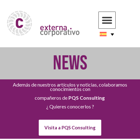
NEWS
Además de nuestros artículos y noticias, colaboramos
conocimientos con
compañeros de
PQS Consulting
¿ Quieres conocerlos ?
Visita a PQS Consulting