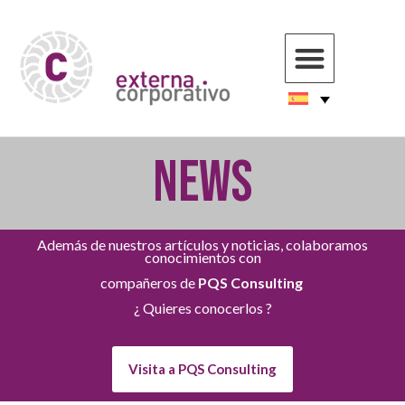
NEWS
Además de nuestros artículos y noticias, colaboramos
conocimientos con
compañeros de
PQS Consulting
¿ Quieres conocerlos ?
Visita a PQS Consulting