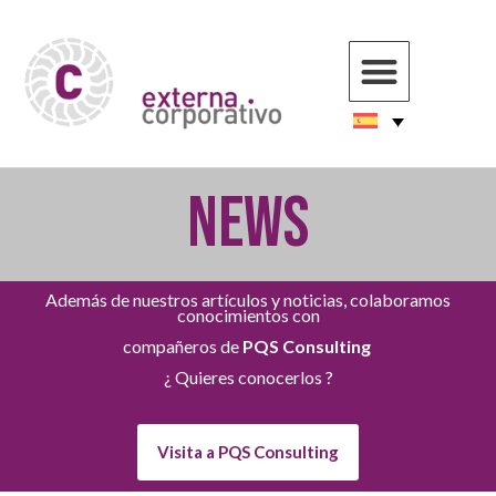
NEWS
Además de nuestros artículos y noticias, colaboramos
conocimientos con
compañeros de
PQS Consulting
¿ Quieres conocerlos ?
Visita a PQS Consulting