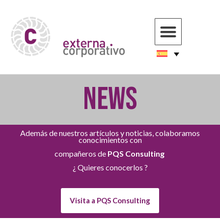
NEWS
Además de nuestros artículos y noticias, colaboramos
conocimientos con
compañeros de
PQS Consulting
¿ Quieres conocerlos ?
Visita a PQS Consulting