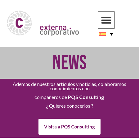
NEWS
Además de nuestros artículos y noticias, colaboramos
conocimientos con
compañeros de
PQS Consulting
¿ Quieres conocerlos ?
Visita a PQS Consulting