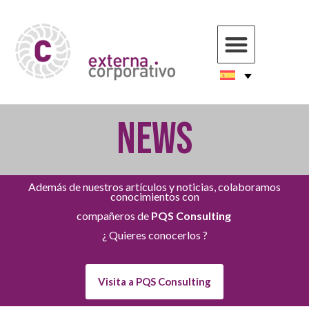
NEWS
Además de nuestros artículos y noticias, colaboramos
conocimientos con
compañeros de
PQS Consulting
¿ Quieres conocerlos ?
Visita a PQS Consulting