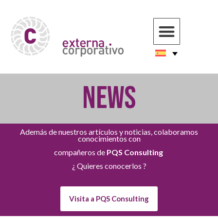
NEWS
Además de nuestros artículos y noticias, colaboramos
conocimientos con
compañeros de
PQS Consulting
¿ Quieres conocerlos ?
Visita a PQS Consulting