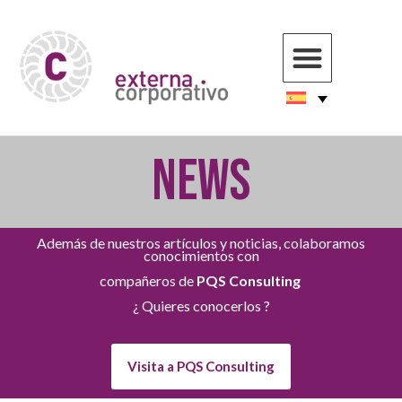
NEWS
Además de nuestros artículos y noticias, colaboramos
conocimientos con
compañeros de
PQS Consulting
¿ Quieres conocerlos ?
Visita a PQS Consulting