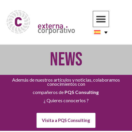
NEWS
Además de nuestros artículos y noticias, colaboramos
conocimientos con
compañeros de
PQS Consulting
¿ Quieres conocerlos ?
Visita a PQS Consulting