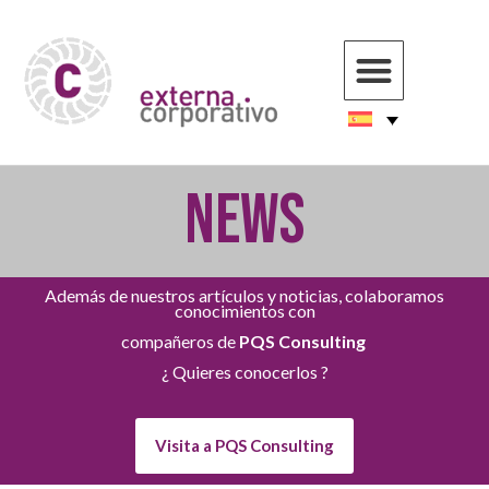
NEWS
Además de nuestros artículos y noticias, colaboramos
conocimientos con
compañeros de
PQS Consulting
¿ Quieres conocerlos ?
Visita a PQS Consulting