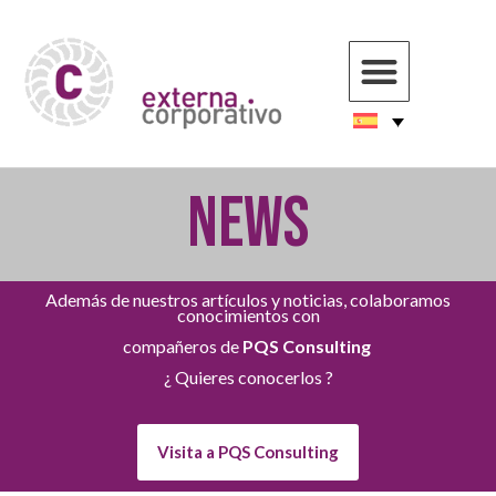
NEWS
Además de nuestros artículos y noticias, colaboramos
conocimientos con
compañeros de
PQS Consulting
¿ Quieres conocerlos ?
Visita a PQS Consulting